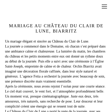
MARIAGE AU CHÂTEAU DU CLAIR DE
LUNE, BIARRITZ
Un mariage élégant et sincère au Château du Clair de Lune.
La journée a commencé dans le Domaine, où chacun s’est préparé dans
une ambiance calme et chaleureuse. La lumière du matin, les chambres
du château et les petits moments entre eux ont donné un rythme doux
au début de la journée. Puis elle a suivi avec une cérémonie à l’Église
Saint-Joseph, empreinte de calme et de chaleur. Orchis Biarritz avait
imaginé une décoration florale raffinée, dans leur style naturel et
généreux. L’agence Fetia a orchestré la journée avec beaucoup de soin,
une présence discrète mais vraiment essentielle.
Après la cérémonie, nous avons rejoint l’océan pour une courte séance.
Le ciel était couvert, le vent fort, et l’atmosphère profondément belle.
Un moment vrai, presque cinématographique. Juste eux deux, très
amoureux, très naturels, sans recherche de pose. Leur douceur et leur
complicité créent une énergie qui se ressent tout de suite.
Le Château du Clair de Lune a porté le reste de la journée, avec ses